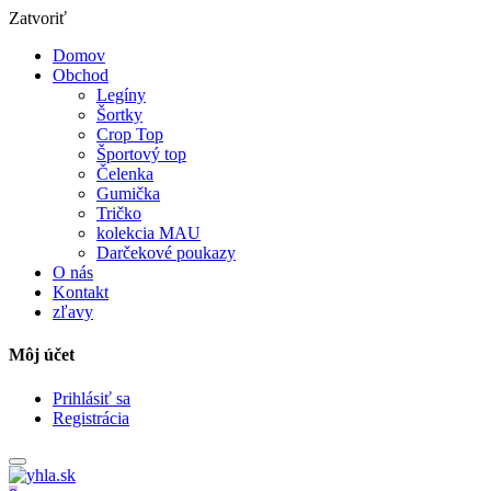
Zatvoriť
Domov
Obchod
Legíny
Šortky
Crop Top
Športový top
Čelenka
Gumička
Tričko
kolekcia MAU
Darčekové poukazy
O nás
Kontakt
zľavy
Môj účet
Prihlásiť sa
Registrácia