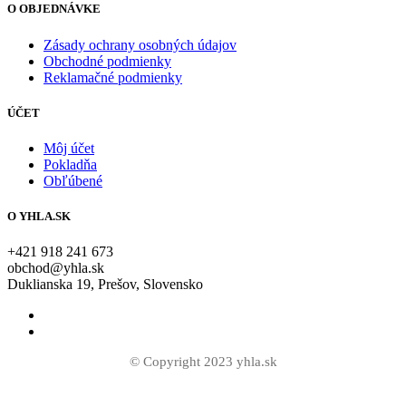
O OBJEDNÁVKE
Zásady ochrany osobných údajov
Obchodné podmienky
Reklamačné podmienky
ÚČET
Môj účet
Pokladňa
Obľúbené
O YHLA.SK
+421 918 241 673
obchod@yhla.sk
Duklianska 19, Prešov, Slovensko
© Copyright 2023 yhla.sk