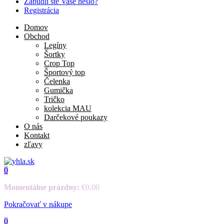
Zabudli ste Vaše heslo?
Registrácia
Domov
Obchod
Legíny
Šortky
Crop Top
Športový top
Čelenka
Gumička
Tričko
kolekcia MAU
Darčekové poukazy
O nás
Kontakt
zľavy
0
Momentálne prázdny:
€
0.00
Pokračovať v nákupe
0