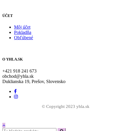
ÚČET
Môj účet
Pokladňa
Obľúbené
O YHLA.SK
+421 918 241 673
obchod@yhla.sk
Duklianska 19, Prešov, Slovensko
© Copyright 2023 yhla.sk