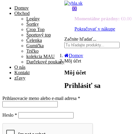
Domov
0
0
Obchod
Legíny
Momentálne prázdny:
€
0.00
Šortky
Pokračovať v nákupe
Crop Top
Športový top
Začnite hľadať...
Čelenka
Gumička
Tričko
Domov
kolekcia MAU
Môj účet
Darčekové poukazy
O nás
Môj účet
Kontakt
zľavy
Prihlásiť sa
Prihlasovacie meno alebo e-mail adresa
*
Heslo
*