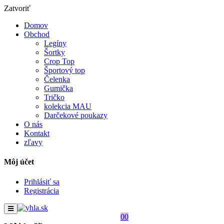
Zatvoriť
Domov
Obchod
Legíny
Šortky
Crop Top
Športový top
Čelenka
Gumička
Tričko
kolekcia MAU
Darčekové poukazy
O nás
Kontakt
zľavy
Môj účet
Prihlásiť sa
Registrácia
0
0