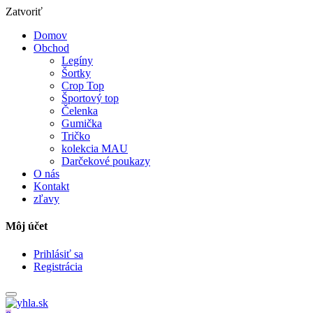
Zatvoriť
Domov
Obchod
Legíny
Šortky
Crop Top
Športový top
Čelenka
Gumička
Tričko
kolekcia MAU
Darčekové poukazy
O nás
Kontakt
zľavy
Môj účet
Prihlásiť sa
Registrácia