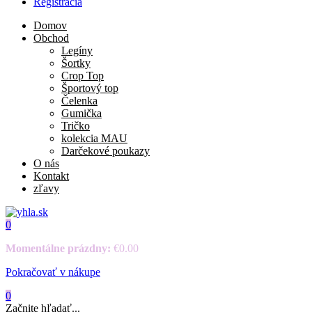
Registrácia
Domov
Obchod
Legíny
Šortky
Crop Top
Športový top
Čelenka
Gumička
Tričko
kolekcia MAU
Darčekové poukazy
O nás
Kontakt
zľavy
0
Momentálne prázdny:
€
0.00
Pokračovať v nákupe
0
Začnite hľadať...