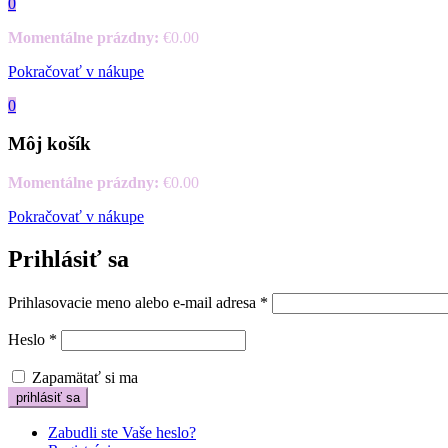
0
Momentálne prázdny:
€
0.00
Pokračovať v nákupe
0
Môj košík
Momentálne prázdny:
€
0.00
Pokračovať v nákupe
Prihlásiť sa
Prihlasovacie meno alebo e-mail adresa
*
Heslo
*
Zapamätať si ma
Zabudli ste Vaše heslo?