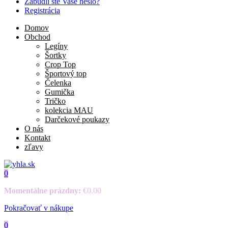
Zabudli ste Vaše heslo?
Registrácia
Domov
Obchod
Legíny
Šortky
Crop Top
Športový top
Čelenka
Gumička
Tričko
kolekcia MAU
Darčekové poukazy
O nás
Kontakt
zľavy
0
Momentálne prázdny:
€
0.00
Pokračovať v nákupe
0