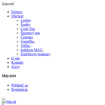
Zatvoriť
Domov
Obchod
Legíny
Šortky
Crop Top
Športový top
Čelenka
Gumička
Tričko
kolekcia MAU
Darčekové poukazy
O nás
Kontakt
zľavy
Môj účet
Prihlásiť sa
Registrácia