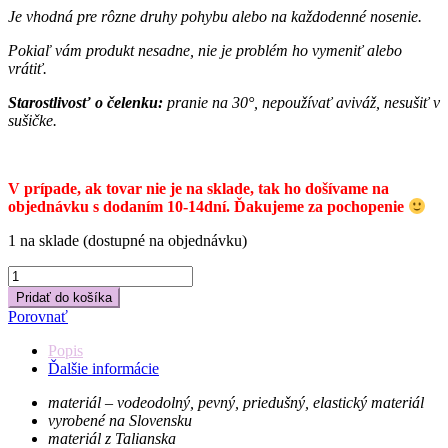
Je vhodná pre rôzne druhy pohybu alebo na každodenné nosenie.
Pokiaľ vám produkt nesadne, nie je problém ho vymeniť alebo
vrátiť.
Starostlivosť o čelenku:
pranie na 30°, nepoužívať aviváž, nesušiť v
sušičke.
V prípade, ak tovar nie je na sklade, tak ho došívame na
objednávku s dodaním 10-14dní. Ďakujeme za pochopenie
1 na sklade (dostupné na objednávku)
množstvo
čelenka
Pridať do košíka
BYLINKY
Porovnať
Popis
Ďalšie informácie
materiál – vodeodolný, pevný, priedušný, elastický materiál
vyrobené na Slovensku
materiál z Talianska