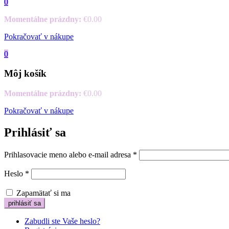
0
Momentálne prázdny:
€
0.00
Pokračovať v nákupe
0
Môj košík
Momentálne prázdny:
€
0.00
Pokračovať v nákupe
Prihlásiť sa
Prihlasovacie meno alebo e-mail adresa
*
Heslo
*
Zapamätať si ma
Zabudli ste Vaše heslo?