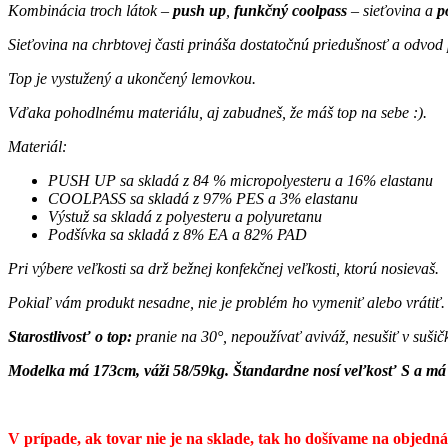
Kombinácia troch látok –
push up
,
funkčný coolpass
– sieťovina a
p
Sieťovina na chrbtovej časti prináša dostatočnú priedušnosť a odvod 
Top je vystužený a ukončený lemovkou.
Vďaka pohodlnému materiálu, aj zabudneš, že máš top na sebe :).
Materiál:
PUSH UP sa skladá z 84 % micropolyesteru a 16% elastanu
COOLPASS sa skladá z 97% PES a 3% elastanu
Výstuž sa skladá z polyesteru a polyuretanu
Podšívka sa skladá z 8% EA a 82% PAD
Pri výbere veľkosti sa drž bežnej konfekčnej veľkosti, ktorú nosievaš.
Pokiaľ vám produkt nesadne, nie je problém ho vymeniť alebo vrátiť.
Starostlivosť o top:
pranie na 30°, nepoužívať aviváž, nesušiť v sušič
Modelka má 173cm, váži 58/59kg. Štandardne nosí veľkosť S a má 
V prípade, ak tovar nie je na sklade, tak ho došívame na obje