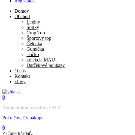
Registrácia
Domov
Obchod
Legíny
Šortky
Crop Top
Športový top
Čelenka
Gumička
Tričko
kolekcia MAU
Darčekové poukazy
O nás
Kontakt
zľavy
0
Momentálne prázdny:
€
0.00
Pokračovať v nákupe
0
Začnite hľadať...