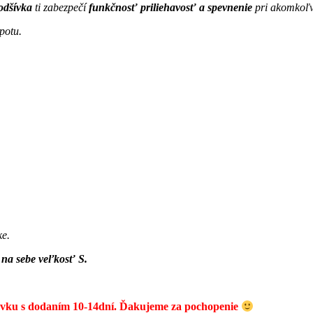
odšívka
ti zabezpečí
funkčnosť priliehavosť a spevnenie
pri akomkoľv
potu.
ke.
na sebe veľkosť S.
dnávku s dodaním 10-14dní. Ďakujeme za pochopenie