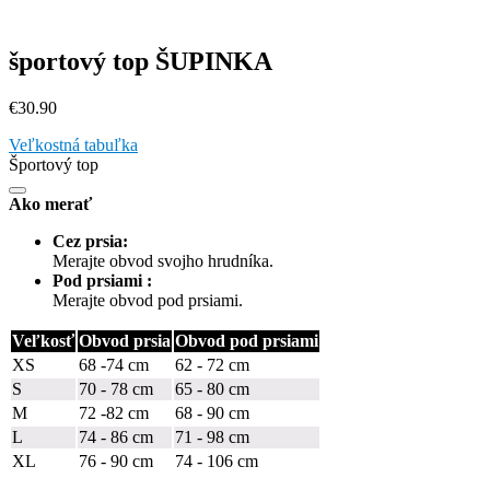
športový top ŠUPINKA
€
30.90
Veľkostná tabuľka
Športový top
Ako merať
Cez prsia:
Merajte obvod svojho hrudníka.
Pod prsiami :
Merajte obvod pod prsiami.
Veľkosť
Obvod prsia
Obvod pod prsiami
XS
68 -74 cm
62 - 72 cm
S
70 - 78 cm
65 - 80 cm
M
72 -82 cm
68 - 90 cm
L
74 - 86 cm
71 - 98 cm
XL
76 - 90 cm
74 - 106 cm