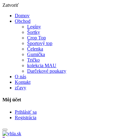
Zatvoriť
Domov
Obchod
Legíny
Šortky
Crop Top
Športový top
Čelenka
Gumička
Tričko
kolekcia MAU
Darčekové poukazy
O nás
Kontakt
zľavy
Môj účet
Prihlásiť sa
Registrácia